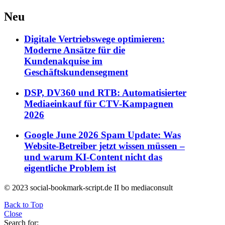
Neu
Digitale Vertriebswege optimieren:
Moderne Ansätze für die
Kundenakquise im
Geschäftskundensegment
DSP, DV360 und RTB: Automatisierter
Mediaeinkauf für CTV-Kampagnen
2026
Google June 2026 Spam Update: Was
Website-Betreiber jetzt wissen müssen –
und warum KI-Content nicht das
eigentliche Problem ist
© 2023 social-bookmark-script.de II bo mediaconsult
Back to Top
Close
Search for: