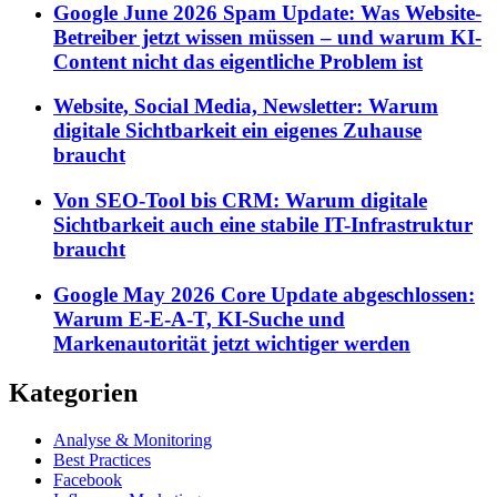
Google June 2026 Spam Update: Was Website-
Betreiber jetzt wissen müssen – und warum KI-
Content nicht das eigentliche Problem ist
Website, Social Media, Newsletter: Warum
digitale Sichtbarkeit ein eigenes Zuhause
braucht
Von SEO-Tool bis CRM: Warum digitale
Sichtbarkeit auch eine stabile IT-Infrastruktur
braucht
Google May 2026 Core Update abgeschlossen:
Warum E-E-A-T, KI-Suche und
Markenautorität jetzt wichtiger werden
Kategorien
Analyse & Monitoring
Best Practices
Facebook