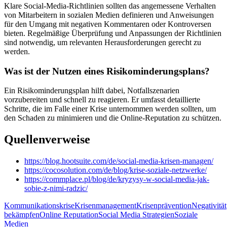
Klare Social-Media-Richtlinien sollten das angemessene Verhalten
von Mitarbeitern in sozialen Medien definieren und Anweisungen
für den Umgang mit negativen Kommentaren oder Kontroversen
bieten. Regelmäßige Überprüfung und Anpassungen der Richtlinien
sind notwendig, um relevanten Herausforderungen gerecht zu
werden.
Was ist der Nutzen eines Risikominderungsplans?
Ein Risikominderungsplan hilft dabei, Notfallszenarien
vorzubereiten und schnell zu reagieren. Er umfasst detaillierte
Schritte, die im Falle einer Krise unternommen werden sollten, um
den Schaden zu minimieren und die Online-Reputation zu schützen.
Quellenverweise
https://blog.hootsuite.com/de/social-media-krisen-managen/
https://cocosolution.com/de/blog/krise-soziale-netzwerke/
https://commplace.pl/blog/de/kryzysy-w-social-media-jak-
sobie-z-nimi-radzic/
Kommunikationskrise
Krisenmanagement
Krisenprävention
Negativität
bekämpfen
Online Reputation
Social Media Strategien
Soziale
Medien