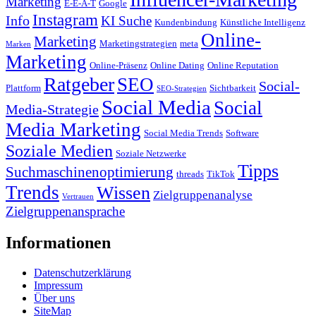
Marketing
E-E-A-T
Google
Instagram
Info
KI Suche
Kundenbindung
Künstliche Intelligenz
Online-
Marketing
Marketingstrategien
meta
Marken
Marketing
Online-Präsenz
Online Dating
Online Reputation
Ratgeber
SEO
Social-
Plattform
Sichtbarkeit
SEO-Strategien
Social Media
Social
Media-Strategie
Media Marketing
Social Media Trends
Software
Soziale Medien
Soziale Netzwerke
Tipps
Suchmaschinenoptimierung
threads
TikTok
Trends
Wissen
Zielgruppenanalyse
Vertrauen
Zielgruppenansprache
Informationen
Datenschutzerklärung
Impressum
Über uns
SiteMap