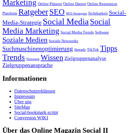
Marketing
Online-Präsenz
Online Dating
Online Reputation
Ratgeber
SEO
Social-
Plattform
Sichtbarkeit
SEO-Strategien
Social Media
Social
Media-Strategie
Media Marketing
Social Media Trends
Software
Soziale Medien
Soziale Netzwerke
Tipps
Suchmaschinenoptimierung
threads
TikTok
Trends
Wissen
Zielgruppenanalyse
Vertrauen
Zielgruppenansprache
Informationen
Datenschutzerklärung
Impressum
Über uns
SiteMap
Social-bookmark-script
Conversion WIKI
Über das Online Magazin Social II