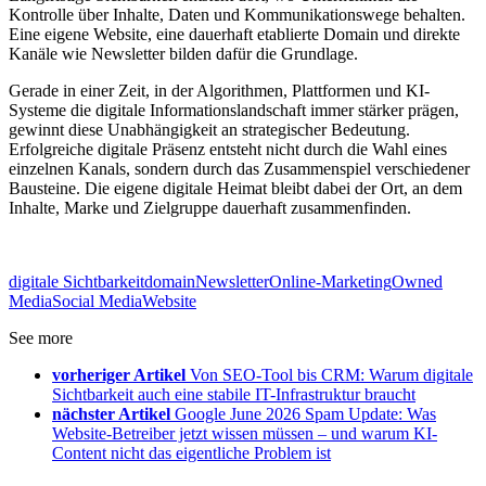
Kontrolle über Inhalte, Daten und Kommunikationswege behalten.
Eine eigene Website, eine dauerhaft etablierte Domain und direkte
Kanäle wie Newsletter bilden dafür die Grundlage.
Gerade in einer Zeit, in der Algorithmen, Plattformen und KI-
Systeme die digitale Informationslandschaft immer stärker prägen,
gewinnt diese Unabhängigkeit an strategischer Bedeutung.
Erfolgreiche digitale Präsenz entsteht nicht durch die Wahl eines
einzelnen Kanals, sondern durch das Zusammenspiel verschiedener
Bausteine. Die eigene digitale Heimat bleibt dabei der Ort, an dem
Inhalte, Marke und Zielgruppe dauerhaft zusammenfinden.
digitale Sichtbarkeit
domain
Newsletter
Online-Marketing
Owned
Media
Social Media
Website
See more
vorheriger Artikel
Von SEO-Tool bis CRM: Warum digitale
Sichtbarkeit auch eine stabile IT-Infrastruktur braucht
nächster Artikel
Google June 2026 Spam Update: Was
Website-Betreiber jetzt wissen müssen – und warum KI-
Content nicht das eigentliche Problem ist