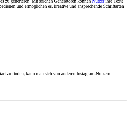
ories zu generieren. Mit solchen Generatoren können
Nutzer
ihre Texte
bedienen und ermöglichen es, kreative und ansprechende Schriftarten
ftart zu finden, kann man sich von anderen Instagram-Nutzern